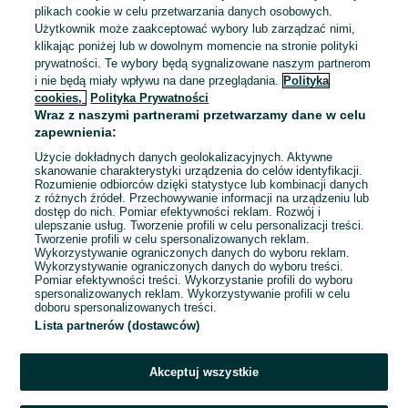
Doświadczenie nie jest wymagane
plikach cookie w celu przetwarzania danych osobowych.
Użytkownik może zaakceptować wybory lub zarządzać nimi,
Odświeżono dnia 05 sierpnia 2026
klikając poniżej lub w dowolnym momencie na stronie polityki
prywatności. Te wybory będą sygnalizowane naszym partnerom
i nie będą miały wpływu na dane przeglądania.
Polityka
Pracownik Ochrony (Biedronka) k/m
cookies,
Polityka Prywatności
Wraz z naszymi partnerami przetwarzamy dane w celu
Solid Security Sp. z o.o.
zapewnienia:
Użycie dokładnych danych geolokalizacyjnych. Aktywne
Dywity
skanowanie charakterystyki urządzenia do celów identyfikacji.
Pełny etat
Rozumienie odbiorców dzięki statystyce lub kombinacji danych
Umowa zlecenie
z różnych źródeł. Przechowywanie informacji na urządzeniu lub
dostęp do nich. Pomiar efektywności reklam. Rozwój i
Doświadczenie nie jest wymagane
ulepszanie usług. Tworzenie profili w celu personalizacji treści.
Tworzenie profili w celu spersonalizowanych reklam.
Wykorzystywanie ograniczonych danych do wyboru reklam.
05 sierpnia 2026
Wykorzystywanie ograniczonych danych do wyboru treści.
Pomiar efektywności treści. Wykorzystanie profili do wyboru
spersonalizowanych reklam. Wykorzystywanie profili w celu
doboru spersonalizowanych treści.
Lista partnerów (dostawców)
1
...
16
...
45
Akceptuj wszystkie