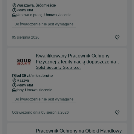
Warszawa
, Śródmieście
Pełny etat
Umowa o pracę, Umowa zlecenie
Doświadczenie nie jest wymagane
05 sierpnia 2026
Kwalifikowany Pracownik Ochrony
Fizycznej z legitymacją dopuszczenia
Solid Security Sp. z o.o.
do broni Raszyn k/m - 39 zł/h brutto-
praca od zaraz
od 39 zł / mies. brutto
Raszyn
Pełny etat
Inny, Umowa zlecenie
Doświadczenie nie jest wymagane
Odświeżono dnia 05 sierpnia 2026
Pracownik Ochrony na Obiekt Handlowy