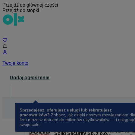
Przejdź do głównej części
Przejdź do stopki
Czat
Twoje konto
Dodaj ogłoszenie
Dla biznesu
opens in a new tab
Sprzedajesz, oferujesz usługi lub rekrutujesz
pracowników?
Zobacz, jak dzięki naszym rozwiązaniom dl
firm możesz dotrzeć do milionów użytkowników — i osiągną
swoje cele.
Na OLX od
ma
Solid Security Sp. z o.o.