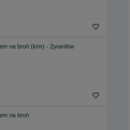
em na broń (k/m) - Żyrardów
iem na broń