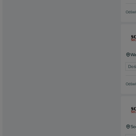
Odświ
Wa
Doś
Odświ
So