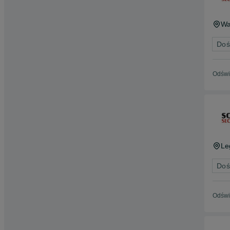
Wa
Doś
Odświ
Le
Doś
Odświ