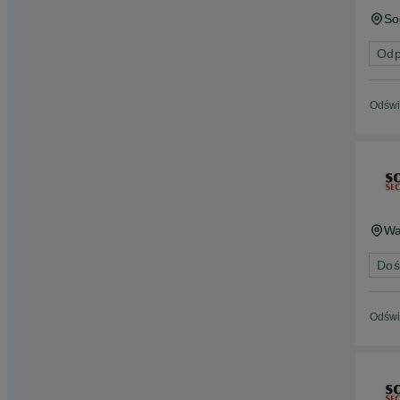
So
Odp
Odświ
Wa
Doś
Odświ