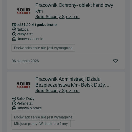
Pracownik Ochrony- obiekt handlowy
k/m
Solid Security Sp. z o.o.
od 31,40 zł / godz. brutto
Nidzica
Pełny etat
Umowa zlecenie
Doświadczenie nie jest wymagane
06 sierpnia 2026
Pracownik Administracji Działu
Bezpieczeństwa k/m- Belsk Duży
Solid Security Sp. z o.o.
k/Grójca- praca od zaraz
Belsk Duży
Pełny etat
Umowa o pracę
Doświadczenie nie jest wymagane
Miejsce pracy: W siedzibie firmy