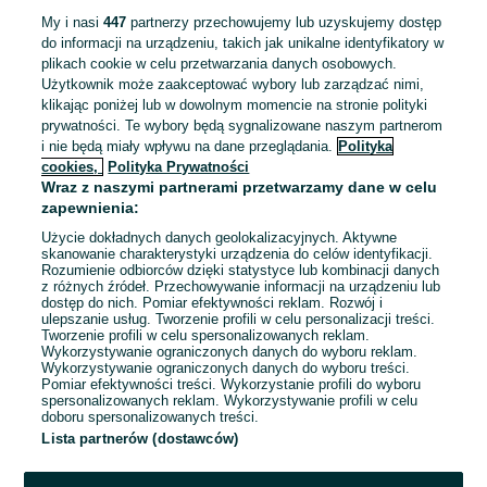
Doświadczenie nie jest wymagane
My i nasi
447
partnerzy przechowujemy lub uzyskujemy dostęp
do informacji na urządzeniu, takich jak unikalne identyfikatory w
06 sierpnia 2026
plikach cookie w celu przetwarzania danych osobowych.
Użytkownik może zaakceptować wybory lub zarządzać nimi,
klikając poniżej lub w dowolnym momencie na stronie polityki
Kwalifikowany pracownik ochrony
prywatności. Te wybory będą sygnalizowane naszym partnerom
i nie będą miały wpływu na dane przeglądania.
Polityka
fizycznej z pozwoleniem na broń (K/M)
cookies,
Polityka Prywatności
Solid Security Sp. z o.o.
Wraz z naszymi partnerami przetwarzamy dane w celu
od 38,54 zł / godz. brutto
zapewnienia:
Warszawa
, Śródmieście
Pełny etat
Użycie dokładnych danych geolokalizacyjnych. Aktywne
Umowa o pracę
skanowanie charakterystyki urządzenia do celów identyfikacji.
Rozumienie odbiorców dzięki statystyce lub kombinacji danych
Odpowiednie doświadczenie zawodowe
z różnych źródeł. Przechowywanie informacji na urządzeniu lub
dostęp do nich. Pomiar efektywności reklam. Rozwój i
Miejsce pracy: W siedzibie firmy
ulepszanie usług. Tworzenie profili w celu personalizacji treści.
Tworzenie profili w celu spersonalizowanych reklam.
Wykorzystywanie ograniczonych danych do wyboru reklam.
06 sierpnia 2026
Wykorzystywanie ograniczonych danych do wyboru treści.
Pomiar efektywności treści. Wykorzystanie profili do wyboru
spersonalizowanych reklam. Wykorzystywanie profili w celu
doboru spersonalizowanych treści.
Lista partnerów (dostawców)
1
2
3
...
49