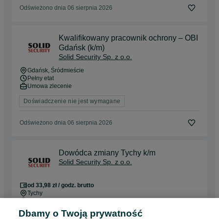
Odświeżono dnia 06 sierpnia 2026
Kwalifikowany pracownik ochrony – OBI
Gdańsk (k/m)
Solid Security Sp. z o.o.
Gdańsk
, Śródmieście
Pełny etat
Umowa zlecenie
Doświadczenie nie jest wymagane
Odświeżono dnia 06 sierpnia 2026
Dowódca zmiany Tychy k/m
Solid Security Sp. z o.o.
od 33,98 zł / godz. brutto
Tychy
Pełny etat
Umowa o pracę, Umowa zlecenie
Dbamy o Twoją prywatność